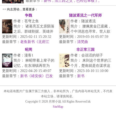
最新章节：
新书，法兰西之父，已经过审核了。
<< 向左滑动，查看更多：
争魏
随波逐流之一代军师
作者：苍穹之鱼
作者：随波逐流
简介： 诸葛亮五丈原陨落
简介： 腰佩黄金已退藏，
之后。群雄割据、英雄并
个中消息也寻常。世人欲
更新时间：2025-02-11 15:20:32
起的大时代也随之落下帷
更新时间：2019-03-16 05:07:59
识寒园客，只是江南读书
最新章节：
幕。
老鱼新书《北府江
最新章节：
郎。
清梵曲
山》已发，求支持
昭周
非正常三国
...
...
作者：漫客1
作者：会说话的胡子
简介： 林昭带着上辈子的
简介： 来到这个世界的三
记忆，在东湖镇再世为
个月，楚南就是在谋求这
更新时间：2022-04-20 15:49:07
人，然而他面对的处境却
更新时间：2023-10-10 11:10:00
种丹药，不惜代价想要获
最新章节：
并不是十分乐观。
新书《靖安侯》已发
最新章节：
得一颗这种丹药，哪怕散
新书
布！！架空历史类！
...
尽...
本站若有图片广告属于第三方接入，非本站所为，广告内容与本站无关，不代表
本站立场，请谨慎阅读。
Copyright © 2020 月球小说 All Rights Reserved.kk
SiteMap