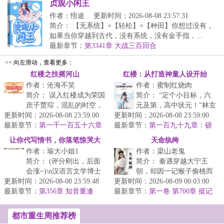
贞观小闲王
作者：悟途
更新时间：2026-08-08 23:57:31
简介： 【无系统】+【轻松】+【种田】你想过没有，
如果当你穿越到古代，没有系统，没有金手指，...
最新章节：
第3341章 大战三百回合
<< 向左滑动，查看更多：
红楼之扶摇河山
红楼：从打造神童人设开始
作者：沧海不笑
作者：蜜制红烧肉
简介： 误入红楼成为荣国
简介： “定个小目标，六
庶子贾琮，混乱的时空，
元及第，高中状元！”林玄
更新时间：2026-08-08 23:59:00
历史走进迷离支路；无数
更新时间：2026-08-08 23:59:00
胎穿大乾朝，为林如海族
最新章节：
彪炳史册的英士人杰，湮
第一千一百五十六章
最新章节：
弟林如渊之子，林黛玉
第一百九十九章：硕
褥暖多柔意
没...
鼠家奴，赖氏
之...
让你代写情书，你落笔惊哭大
天命纨绔
作者：瑜大小姐1
作者：梁山老鬼
儒？
简介： (评分刚出，后面
简介： 秦遇穿越大宁王
会涨~)\n汉语言文学博士
朝，却因一记猴子偷桃而
更新时间：2026-08-08 23:59:48
顾辞，一睁眼成了大奉王
更新时间：2026-08-09 00:03:00
得罪冷血嗜杀的女帝。从
最新章节：
朝九岁稚子。
第356章 知音重逢
最新章节：
此，女帝成为了他挥之不
第一卷 第700章 挺记
仇的
去的...
都市重生周推荐榜