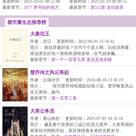
更新时间：2023-10-05 08:55:00
爽。毕竟二十世纪初的南
更新时间：2021-01-19 09:00:55
国，因为他的出现，三国
最新章节：
非还是英属开普殖民地。
2677 梦开始的地方
最新章节：
便有了不同于历史的走
第512章 龙归故里
（终章）
（大结局）
向……...
都市重生总推荐榜
大唐坑王
作者：吉日
更新时间：2022-06-01 15:50:42
简介： 谁说穿越好混？古代个个是人精，玩你没商量。
谁说美女好泡？唐朝美眉很泼辣，生气就发飙。...
最新章节：
第一千一百零九章 姜还是老的辣
楚乔传之风云再起
作者：云端汐月
更新时间：2018-08-18 13:36:19
简介： 续写楚乔传电视剧后续小说。楚乔恢复风云
令主身份，她与...
最新章节：
第一百零三章
大英公务员
作者：青山铁杉
更新时间：2025-07-01 18:16:16
简介： 遍及整个世界的二战已经进入尾声，大英帝国的
衰落却才刚刚开始，美苏憧憬着未来的光辉岁月...