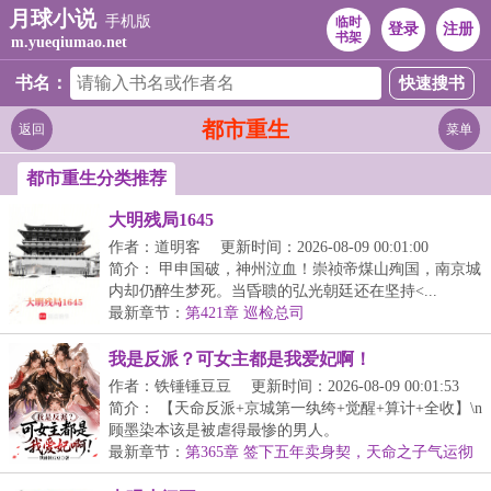
月球小说
手机版
临时
登录
注册
书架
m.yueqiumao.net
书名：
都市重生
返回
菜单
都市重生分类推荐
大明残局1645
作者：道明客
更新时间：2026-08-09 00:01:00
简介： 甲申国破，神州泣血！崇祯帝煤山殉国，南京城
内却仍醉生梦死。当昏聩的弘光朝廷还在坚持<...
最新章节：
第421章 巡检总司
我是反派？可女主都是我爱妃啊！
作者：铁锤锤豆豆
更新时间：2026-08-09 00:01:53
简介： 【天命反派+京城第一纨绔+觉醒+算计+全收】\n
顾墨染本该是被虐得最惨的男人。
最新章节：
第365章 签下五年卖身契，天命之子气运彻
底被薅秃