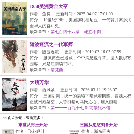
1850美洲黄金大亨
作者：鱼窝
更新时间：2025-04-07 17:01:00
简介： 19世纪中叶，美国加利福尼亚，一代背井离乡淘
金华人的奋斗史。
最新章节：
第七百四十八章：屹立不倒
随波逐流之一代军师
作者：随波逐流
更新时间：2019-03-16 05:07:59
简介： 腰佩黄金已退藏，个中消息也寻常。世人欲识寒
园客，只是江南读书郎。
最新章节：
清梵曲
...
大魏芳华
作者：西风紧
更新时间：2026-03-11 19:26:07
简介： 三国后期，统一的晨曦下暗藏着阴霾。曹魏大权
正被日渐架空，人皆能猜司马氏之心，谁又能猜...
最新章节：
第一千一百九十七章 前景很不错
<< 向左滑动，查看更多：
末世从封王开始
三国从忽悠刘备开始
作者：飞花逐叶
作者：浙东匹夫