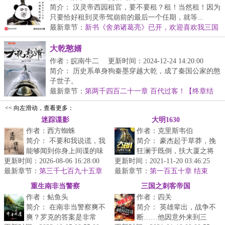
简介： 汉灵帝西园租官，要不要租？租！当然租！因为
只要恰好租到灵帝驾崩前的最后一个任期，就等...
最新章节：
新书《舍弟诸葛亮》已开，欢迎喜欢我三国
文的书友移步
大乾憨婿
作者：皖南牛二
更新时间：2024-12-24 14:20:00
简介： 历史系单身狗秦墨穿越大乾，成了秦国公家的憨
子世子。
最新章节：
第两千四百二十一章 百代过客！【终章结
本想斗...
局】
<< 向左滑动，查看更多：
迷踪谍影
大明1630
作者：西方蜘蛛
作者：克里斯韦伯
简介： 不要和我说谎，我
简介： 豪杰起于草莽，挽
能够闻到你身上间谍的味
狂澜于既倒，扶大厦之将
更新时间：2026-08-06 16:28:00
道——孟绍原。一个微表
更新时间：2021-11-20 03:46:25
倾，救万民于水火。
最新章节：
情专家，他确定，自己能
第三千七百九十五章
最新章节：
第一百五十章 结束
羽原的信
够...
重生南非当警察
三国之刺客帝国
作者：鲇鱼头
作者：四关
简介： 在南非当警察爽不
简介： 英雄辈出，战争不
爽？罗克的答案是非常
断……他因意外来到三