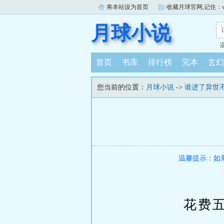
将本站设为首页
收藏月球官网,记住：www.
月球小说
首页
书库
排行榜
完本
玄幻
您当前的位置：
月球小说
->
谁进了异世
温馨提示：如
花费五千