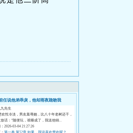
前任说他弟乖戾，他却雨夜跪吻我
九九先生
 楚欢性冷淡，男友羞辱她，比八十年老树还干，
放话：“随便玩，谁睡成了，我送他锦...
026-03-04 21:27:26
节：
第一卷 第52章 如果，我说喜欢楚欢呢？