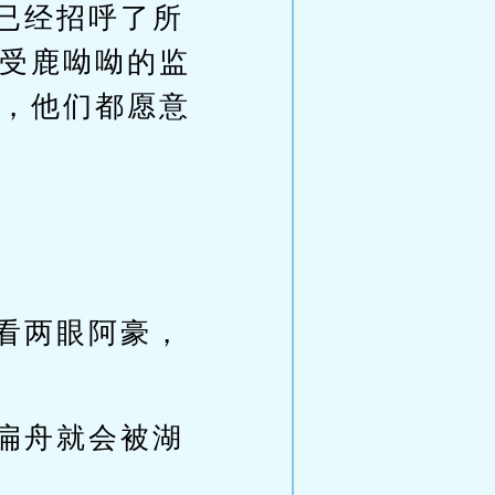
已经招呼了所
受鹿呦呦的监
，他们都愿意
看两眼阿豪，
扁舟就会被湖