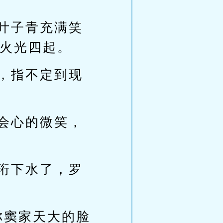
叶子青充满笑
火光四起。
，指不定到现
会心的微笑，
珩下水了，罗
你窦家天大的脸