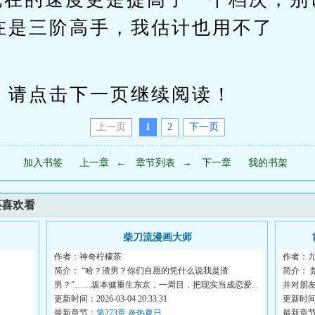
在是三阶高手，我估计也用不了
请点击下一页继续阅读！
上一页
1
2
下一页
加入书签
上一章
←
章节列表
→
下一章
我的书架
还喜欢看
柴刀流漫画大师
作者：神奇柠檬茶
作者：
简介： “哈？渣男？你们自愿的凭什么说我是渣
简介：
男？”……坂本健重生东京，一周目，把现实当成恋爱...
并对朋友
更新时间：2026-03-04 20:33:31
更新时间：2
最新章节：
第273章 炎热夏日
最新章