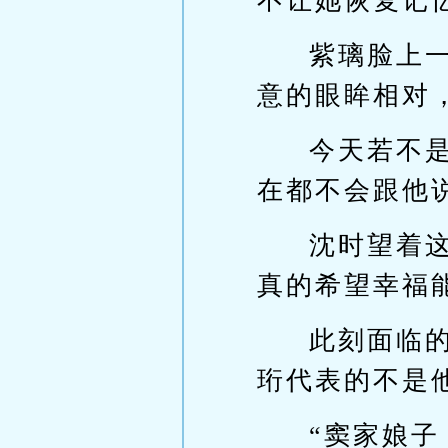
不让她恢复记
紫璃脸上
意的眼眸相对
今天若不
在都不会跟他
沈时望着
真的希望幸福
此刻面临
珩代表的不是
“窦家娘