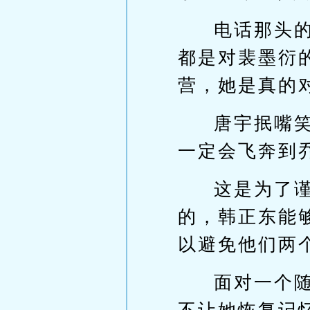
电话那头
都是对裴墨衍
营，她是真的
唐宇抿嘴
一定会飞奔到
这是为了
的，韩正东能
以避免他们两
面对一个