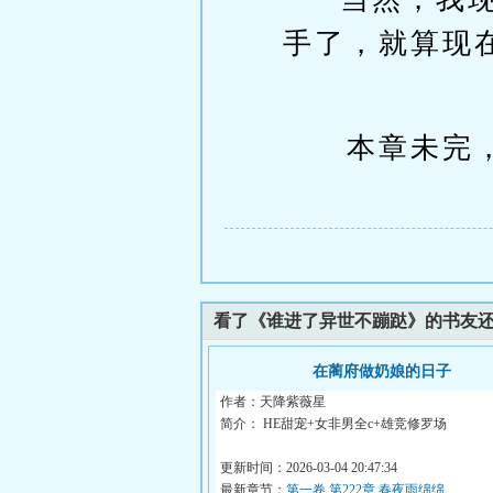
手了，就算现
本章未完，
看了《谁进了异世不蹦跶》的书友
在蔺府做奶娘的日子
作者：天降紫薇星
简介： HE甜宠+女非男全c+雄竞修罗场
蔺云琛很早就察觉到，每夜...
更新时间：2026-03-04 20:47:34
最新章节：
第一卷 第222章 春夜雨绵绵