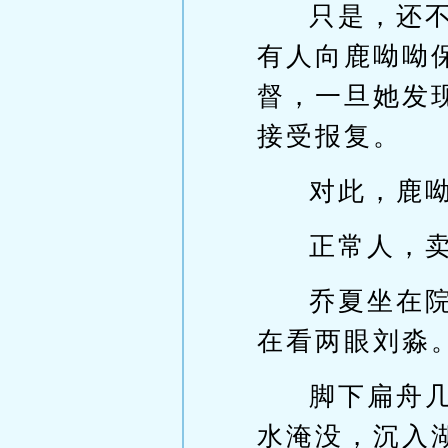
只是，还
有人向鹿呦呦
督，一旦她发
接受报复。
对此，鹿
正常人，
乔夏坐在
在看两眼刘淼
脚下扁舟
水淹没，沉入