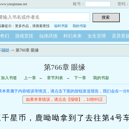
账号：
密码
yueqiumao.net
温馨提示：更多作品，请搜索查找
临时书架
我的书架
奇幻
游戏竞技
仙侠武侠
科幻未来
女生言情
灵异悬
不蹦跶
-> 第766章 眼缘
第766章 眼缘
加入书签
上一章
←
章节列表
→
下一章
我的书架
果本章属于内容错误等情况，请点击下面的按钮发送报告，我们会在一分
星币，鹿呦呦拿到了去往第4号车