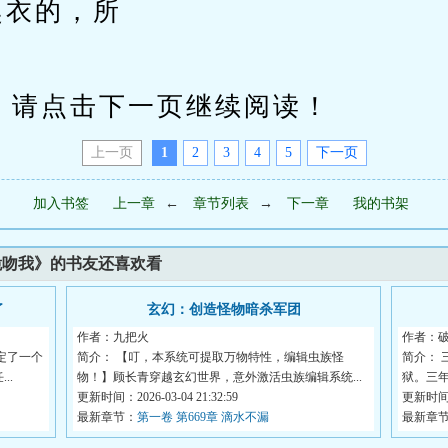
趣衣的，所
请点击下一页继续阅读！
上一页
1
2
3
4
5
下一页
加入书签
上一章
←
章节列表
→
下一章
我的书架
跪吻我》的书友还喜欢看
了
玄幻：创造怪物暗杀军团
作者：九把火
作者：
定了一个
简介： 【叮，本系统可提取万物特性，编辑虫族怪
简介：
..
物！】顾长青穿越玄幻世界，意外激活虫族编辑系统...
狱。三年
更新时间：2026-03-04 21:32:59
更新时间：2
最新章节：
第一卷 第669章 滴水不漏
最新章