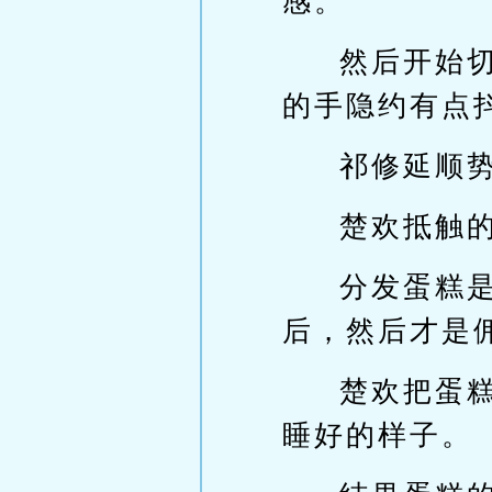
感。
然后开始
的手隐约有点
祁修延顺
楚欢抵触
分发蛋糕
后，然后才是
楚欢把蛋
睡好的样子。