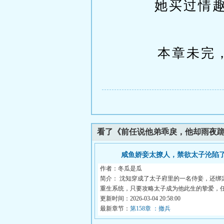
她买过情
本章未完，
看了《前任说他弟乖戾，他却雨夜
咸鱼娇妾太撩人，禁欲太子沦陷
作者：冬瓜是瓜
简介： 沈知穿成了太子府里的一名侍妾，还绑
重生系统，只要攻略太子成为他此生的挚爱，任.
更新时间：2026-03-04 20:58:00
最新章节：
第158章 ：撤兵