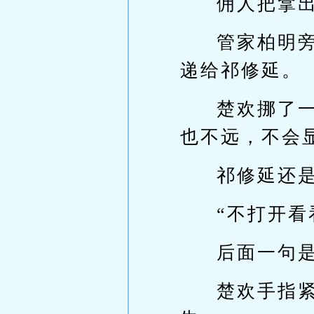
佣人把拿
管家柏明
递给祁修延。
楚欢挪了
也不远，不会
祁修延还是
“不打开看
后面一句
楚欢手指