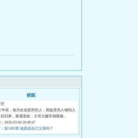
狱医
破空
 三年前，他为女友怒而伤人，因故意伤人锒铛入
后归来，家遇变故，大哥大嫂车祸罹难...
026-03-04 20:40:47
节：
第1493章 他真是自己父亲吗？