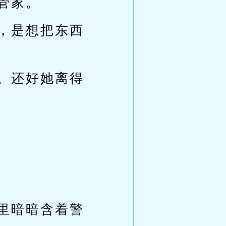
管家。
，是想把东西
。还好她离得
里暗暗含着警