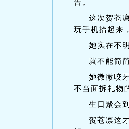
告。
这次贺苍
玩手机抬起来
她实在不
就不能简
她微微咬
不当面拆礼物
生日聚会
贺苍凛这