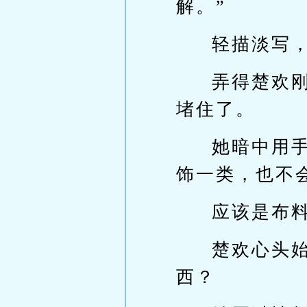
解。”
轻描淡写
弄得楚欢
堵住了。
她暗中用
饰一类，也不
应该是布
楚欢心头
西？