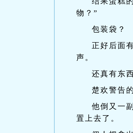
结果蛋糕
物？”
包装袋？
正好后面
声。
还真有东
楚欢警告
他倒又一
置上去了。