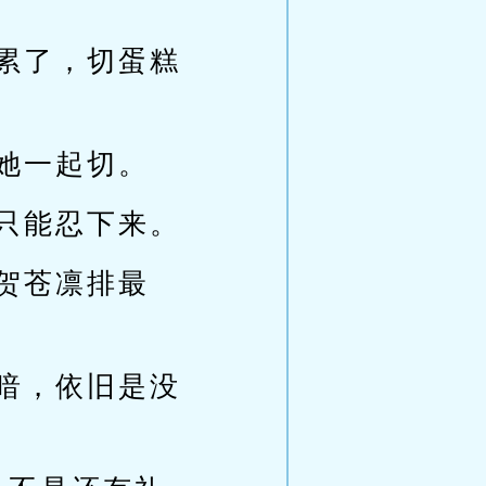
累了，切蛋糕
她一起切。
只能忍下来。
贺苍凛排最
暗，依旧是没