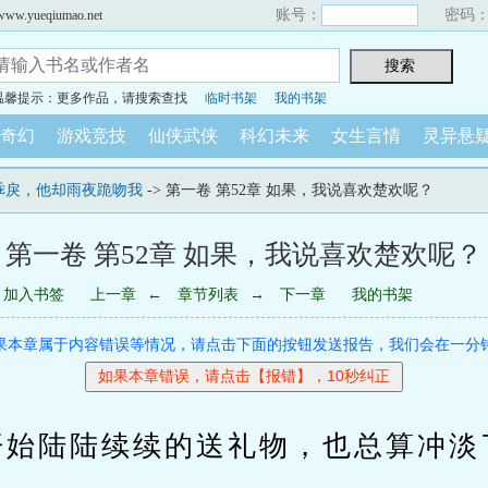
账号：
密码
yueqiumao.net
温馨提示：更多作品，请搜索查找
临时书架
我的书架
奇幻
游戏竞技
仙侠武侠
科幻未来
女生言情
灵异悬
乖戾，他却雨夜跪吻我
-> 第一卷 第52章 如果，我说喜欢楚欢呢？
第一卷 第52章 如果，我说喜欢楚欢呢？
加入书签
上一章
←
章节列表
→
下一章
我的书架
果本章属于内容错误等情况，请点击下面的按钮发送报告，我们会在一分
陆陆续续的送礼物，也总算冲淡