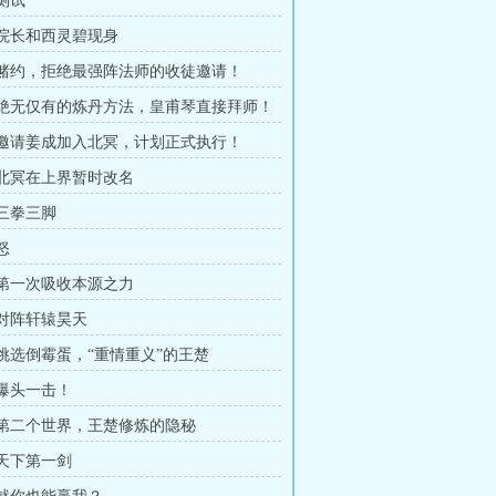
 测试
章 院长和西灵碧现身
章 赌约，拒绝最强阵法师的收徒邀请！
章 绝无仅有的炼丹方法，皇甫琴直接拜师！
章 邀请姜成加入北冥，计划正式执行！
章 北冥在上界暂时改名
 三拳三脚
怒
章 第一次吸收本源之力
 对阵轩辕昊天
章 挑选倒霉蛋，“重情重义”的王楚
 爆头一击！
章 第二个世界，王楚修炼的隐秘
 天下第一剑