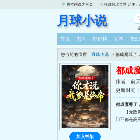
将本站设为首页
收藏月球官网,记住：www.
月球小说
首页
书库
排行榜
完本
玄幻
您当前的位置：
月球小说
-> 都成魔尊
都成
作者：前
更新时间：202
都成魔尊了
【无敌
门不都是高
加入书架