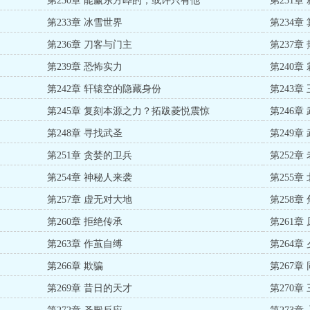
第230章 能赢东方晔的，或许只有他
第231
第233章 冰雪世界
第234
第236章 刀客与门主
第237章
第239章 恐怖实力
第240章
第242章 轩辕空的隐藏身份
第243
第245章 复刻本源之力？拓跋菱悦震惊
第246
第248章 寻找武圣
第249章
第251章 贪婪的卫兵
第252章
第254章 神秘人来袭
第255章
第257章 虚无对大地
第258章
第260章 拒绝传承
第261
第263章 作茧自缚
第264章
第266章 欺骗
第267章
第269章 昔日的天才
第270章