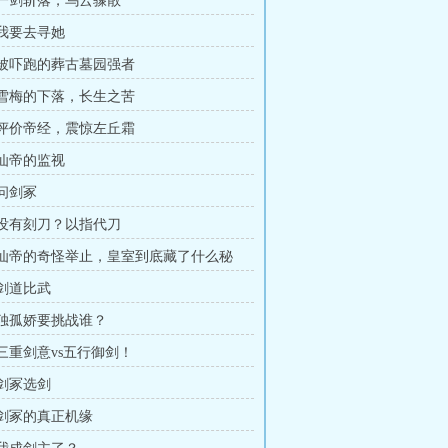
章 一剑斩落，乌云骤散
 我要去寻她
章 被吓跑的葬古墓园强者
章 雪梅的下落，长生之苦
章 评价帝经，震惊左丘霜
 仙帝的监视
 问剑冢
章 没有刻刀？以指代刀
章 仙帝的奇怪举止，皇室到底藏了什么秘
 剑道比武
章 独孤娇要挑战谁？
 三重剑意vs五行御剑！
 剑冢选剑
章 剑冢的真正机缘