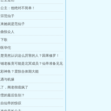
 长公主造访
 长公主：他绝对不简单！
 音宗范仙子
 原来她就是范仙子
 一曲惊众人
月下歌
神医华佗
 王楚竟然认识这么厉害的人？因果修罗！
 店铺老板竟可能是北冥成员？仙帝准备见见
 七彩神鱼？震惊合体期大能
 机遇与机缘
 疯了，阁老彻底疯了
 初雪的最后告别？
 来自仙帝的惊叹