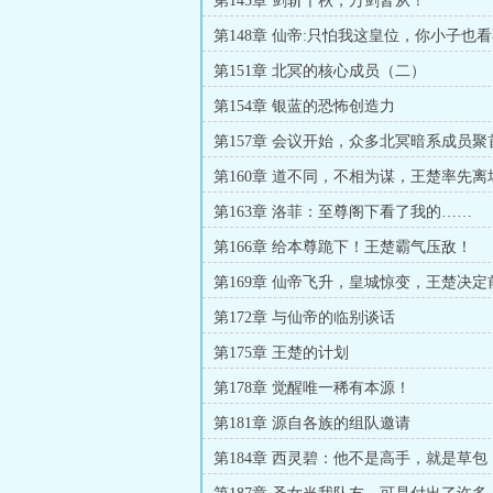
第145章 剑斩千秋，万剑皆从！
第148章 仙帝:只怕我这皇位，你小子也
第151章 北冥的核心成员（二）
第154章 银蓝的恐怖创造力
第157章 会议开始，众多北冥暗系成员聚
第160章 道不同，不相为谋，王楚率先离
第163章 洛菲：至尊阁下看了我的……
第166章 给本尊跪下！王楚霸气压敌！
第169章 仙帝飞升，皇城惊变，王楚决
跟仙帝摊牌！
第172章 与仙帝的临别谈话
第175章 王楚的计划
第178章 觉醒唯一稀有本源！
第181章 源自各族的组队邀请
第184章 西灵碧：他不是高手，就是草包