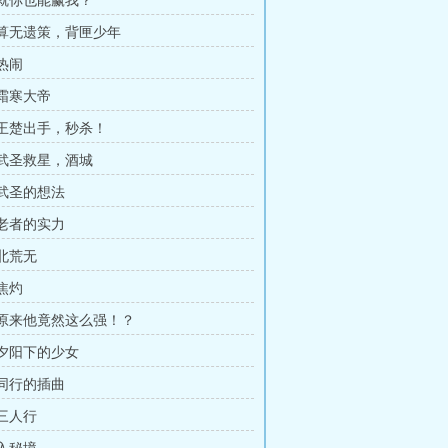
章 就你也能赢我？
章 算无遗策，背匣少年
 热闹
 霜寒大帝
章 王楚出手，秒杀！
章 武圣救星，酒城
 武圣的想法
 老者的实力
 北荒无
 焦灼
章 原来他竟然这么强！？
 夕阳下的少女
 同行的插曲
 三人行