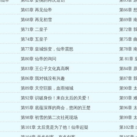
的仙帝
第62章 姜挽的再次造访
第63章
第65章 再见仙帝
第66章
第68章 再见初雪
第69章
第71章 二皇子
第72章 
第74章 五皇子
第75章 
第77章 皇城惊变，仙帝震怒
第78章
第80章 仙帝的询问
第 81
第83章 王公子文化真高啊
第84章
第86章 我对钱没有兴趣
第87章
第89章 天空巨眼，血雨倾城
第90章 
第92章 识破身份！来自太后的关爱！
第93章
第95章 底蕴深厚的商会，悠闲的王楚
第96章
第98章 初雪的第二次社死现场
第99章
第101章 太后竟是为了他！仙帝起疑
第102