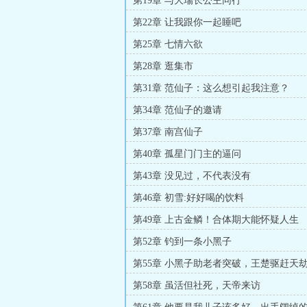
第19章 与大瑞长公主同行
第22章 让我跟你一起睡吧
第25章 七情六欲
第28章 逛集市
第31章 范仙子：这么想引起我注意？
第34章 范仙子的邀请
第37章 南宫仙子
第40章 孤星门门主的逼问
第43章 没见过，不代表没有
第46章 初雪:好好喝的饮料
第49章 上古金鳞！合体期大能怀疑人生
第52章 钓到一条小黑子
第55章 小黑子助老者突破，王楚驱赶天
怀疑人生
第58章 虽活但社死，天帝来访