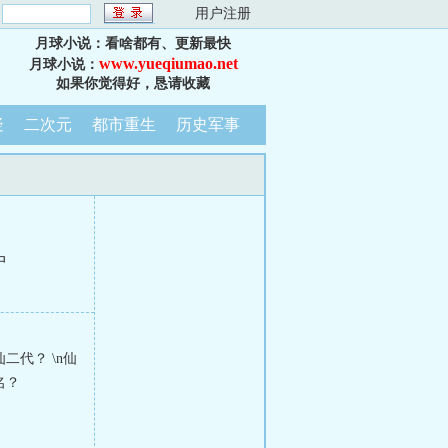
：
用户注册
月球小说：看啥都有、更新最快
www.yueqiumao.net
月球小说：
如果你觉得好，恳请收藏
疑
二次元
都市重生
历史军事
中
代？ \n仙
名？