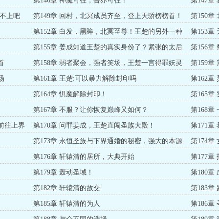
第146章 神魔可往，吾亦可往！
第147章
看不上吧
第149章 回村，北冥成员齐至，登上天骄榜榜首！
第150
第152章 白发，黑眸，北冥至尊！王楚的另外一种
第153
身份！
第155章 姜成知道王楚的真实身份了？紧张的太后
第156
首
第158章 弱者聚会，强者笑场，王楚一言得罪妖灵
第159
二族！
场
第161章 王楚:可以暴力解除封印吗
第162
第164章 惧魔解除封印！
第165
第167章 不服？让你恢复巅峰又如何？
第168
一！
定前往上界
第170章 问罪姜成，王楚直闯圣族大殿！
第171
第173章 永恒圣族与下界通婚的秘密，强大的本源
第174
之力！
第176章 轩辕清的居所，大典开始
第177
第179章 轰动圣域！
第180
第182章 轩辕清的故交
第183章
第185章 轩辕清的为人
第186章