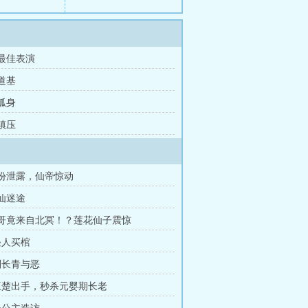
 最佳表演
 道基
 孤身
 镇压
身份泄露，仙帝惊动
修仙迷途
王哥竟来自北冥！？莲花仙子震惊
怪人买棺
 刘长青与恶
 王楚出手，秒杀元婴期长老