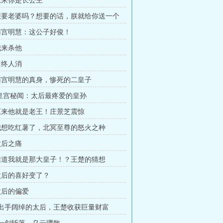
 原来你是长公主
 想要老婆吗？想要的话，朕就给你送一个
 南宫明慧：这公子好俊！
我来杀他
曲终人消
 南宫明慧的真身，惨死的二皇子
章 皇宫秘闻：太后最疼爱的皇孙
 原来他就是老王！庄景芝震惊
 我想吃红薯了，北冥至尊的怒火之种
太后之痛
 难道我就是那大皇子！？王楚的猜想
 太后的喜好变了？
 太后的偏爱
章 出手阔绰的太后，王楚收获巨量财富