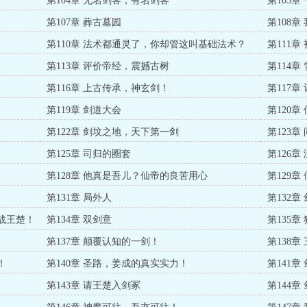
第104章 无名剑客，有名剑客
第105
第107章 葬古墓园
第108章
第110章 法术都通灵了，你却管这叫基础法术？
第111
第113章 评价帝经，震撼古树
第114
第116章 上古传承，神玄剑！
第117
第119章 剑道大会
第120章
第122章 剑坟之地，天下第一剑
第123章
第125章 司归的圈套
第126
第128章 他真是吾儿？仙帝的良苦用心
第129
密？
第131章 局外人
第132章
挑战王楚！
第134章 双剑意
第135
第137章 颠覆认知的一剑！
第138章
！
第140章 圣路，姜成的真实实力！
第141章
第143章 请王楚入剑冢
第144