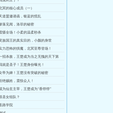
 我成剑主了？
章 北冥的核心成员（一）
章 天道盟邀请函，银蓝的慌乱
章 黎落见闻，洛菲的秘密
章 震慑全场！小柔的温柔秒杀
章 灵族国王的真实目的，小颜的身世
章 实力恐怖的惧魔，北冥至尊登场！
章 一招杀敌，王楚成为当之无愧的天下第
章 我就是圣子！王楚身份曝光！
章 女帝为婢！王楚没有突破的秘密
章 拒绝赐姓，震惊众人！
章 成为仙玄主宰，王楚成为“香饽饽”
 跟圣女组队？
 圣路学院