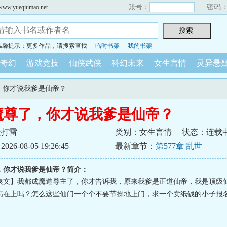
账号：
密码
yueqiumao.net
温馨提示：更多作品，请搜索查找
临时书架
我的书架
奇幻
游戏竞技
仙侠武侠
科幻未来
女生言情
灵异悬
了，你才说我爹是仙帝？
魔尊了，你才说我爹是仙帝？
天打雷
类别：女生言情
状态：连载
6-08-05 19:26:45
最新章节：
第577章 乱世
，你才说我爹是仙帝？简介：
爽文】我都成魔道尊主了，你才告诉我，原来我爹是正道仙帝，我是顶级仙二
高在上吗？怎么这些仙门一个个不要节操地上门，求一个卖纸钱的小子报