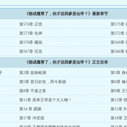
《都成魔尊了，你才说我爹是仙帝？》最新章节
第576章 正统
第575章
第573章 化神
第572章
第570章 藏拙
第569章
第567章 完克
第566章
《都成魔尊了，你才说我爹是仙帝？》正文目录
子
第2章 血脉检测
第3章 
第5章 昔日好友，而今新娘
第6章 
第8章 不速之客
第9章 
第11章 原来王哥是个大人物！
第12章 
第14 章 蹂躏
第15章
第17章 冲灵指
第18章