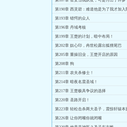
第187章 圣女当我队友，可是付出了许多
第190章 西灵碧：难道他是为了我才加
第193章 错愕的众人
第196章 丹域考核
第199章 王楚的计划，暗中布局！
第202章 奴心印，冉世松露出狐狸尾巴
第205章 重操旧业，王楚开店的原因
第208章 狗
第211章 农夫杀修士！
第214章 暗夜名震圣域！
第217章 王楚极具争议的选择
第220章 圣路开启！
第223章 轻松击杀两大圣子，震惊轩辕
第226章 让你闭嘴你就闭嘴