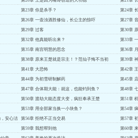
第20章 王楚因为嘴馋创造的大功德
第21章
第23章 你是杀手？
第24章
第26章 一壶浊酒胜修仙，长公主的惊吓
第27章
第29章 过客
第30章
第32章 他真能听出来？
第33章
第35章 南宫明慧的思念
第36章 
第38章 原来王楚就是宗主！？范仙子悔不当初
第39章 
第41章 大恐怖
第42章
第44章 为初雪研制解药
第45章
王楚
第47章 合体期大能：就这，也能钓到鱼？
第48章
第50章 渡劫大能态度大变，疯狂奉承王楚
第51章
第53章 用全部家当换一小块鱼？
第54章
劫，安心洁
第56章 拒绝不正当交易
第57章
第59章 我想帮到他
第60章