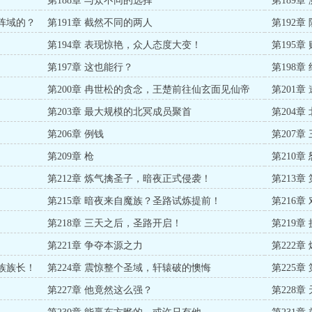
第188章 与众不同的选择
第189章
入阵域的？
第191章 截然不同的两人
第192
第194章 表现惊艳，众人态度大变！
第195
第197章 这也能行？
第198
第200章 冉世松的贪念，王楚前往仙玄面见仙帝
第201
第203章 最大规模的北冥成员聚首
第204
第206章 例钱
第207章
第209章 枪
第210章 
第212章 炼气擒圣子，暗夜正式侵袭！
第213
第215章 暗夜来自魔族？圣路试炼提前！
第216章
第218章 三天之后，圣路开启！
第219
第221章 争夺本源之力
第222章
本族族长！
第224章 震惊整个圣域，轩辕破的懊悔
第225
第227章 他竟然这么强？
第228章